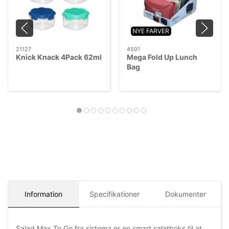
NYE FARVER
21127
4591
Knick Knack 4Pack 62ml
Mega Fold Up Lunch
Bag
Information
Specifikationer
Dokumenter
Salad Max To Go fra sistema er en smart salatboks til at