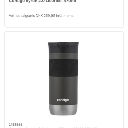
Contigo Byron 2.0 Licorice, 470ml
Vejl. udsalgspris DKK 259,95 inkl. moms
2155588