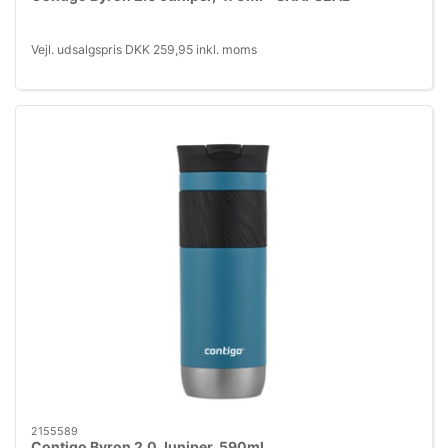
Vejl. udsalgspris DKK 259,95 inkl. moms
2155589
Contigo Byron 2.0 Juniper, 590ml