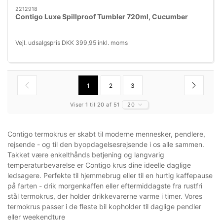
2212918
Contigo Luxe Spillproof Tumbler 720ml, Cucumber
Vejl. udsalgspris DKK 399,95 inkl. moms
1
2
3
Viser 1 til 20 af 51
20
Contigo termokrus er skabt til moderne mennesker, pendlere,
rejsende - og til den byopdagelsesrejsende i os alle sammen.
Takket være enkelthånds betjening og langvarig
temperaturbevarelse er Contigo krus dine ideelle daglige
ledsagere. Perfekte til hjemmebrug eller til en hurtig kaffepause
på farten - drik morgenkaffen eller eftermiddagste fra rustfri
stål termokrus, der holder drikkevarerne varme i timer. Vores
termokrus passer i de fleste bil kopholder til daglige pendler
eller weekendture