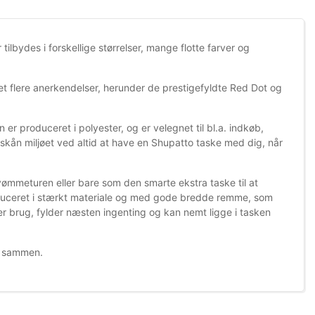
ilbydes i forskellige størrelser, mange flotte farver og
 flere anerkendelser, herunder de prestigefyldte Red Dot og
 produceret i polyester, og er velegnet til bl.a. indkøb,
kån miljøet ved altid at have en Shupatto taske med dig, når
vømmeturen eller bare som den smarte ekstra taske til at
duceret i stærkt materiale og med gode bredde remme, som
r brug, fylder næsten ingenting og kan nemt ligge i tasken
t sammen.