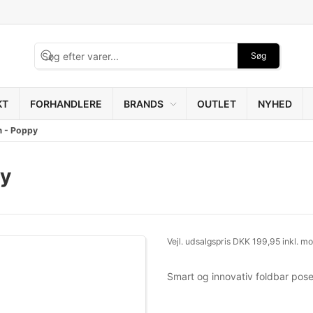
Søg
KT
FORHANDLERE
BRANDS
OUTLET
NYHED
m - Poppy
py
Vejl. udsalgspris DKK 199,95 inkl. m
Smart og innovativ foldbar pose