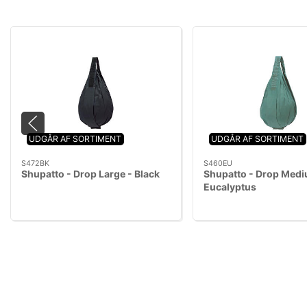
UDGÅR AF SORTIMENT
UDGÅR AF SORTIMENT
S472BK
S460EU
Shupatto - Drop Large - Black
Shupatto - Drop Medi
Eucalyptus