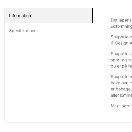
Information
Det japansk
udformning
Specifikationer
Shupatto e
iF Design 
Shupatto k
sport og s
du er på fa
Shupatto m
have over 
er behagel
eller lomm
Max. bæree