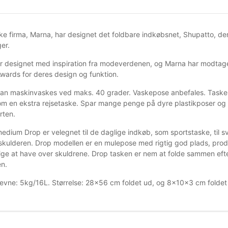
e firma, Marna, har designet det foldbare indkøbsnet, Shupatto, der t
er.
r designet med inspiration fra modeverdenen, og Marna har modtaget
Awards for deres design og funktion.
an maskinvaskes ved maks. 40 grader. Vaskepose anbefales. Tasken er
om en ekstra rejsetaske. Spar mange penge på dyre plastikposer og s
rten.
edium Drop er velegnet til de daglige indkøb, som sportstaske, til s
skulderen. Drop modellen er en mulepose med rigtig god plads, pro
ige at have over skuldrene. Drop tasken er nem at folde sammen efte
en.
vne: 5kg/16L. Størrelse: 28x56 cm foldet ud, og 8x10x3 cm folde