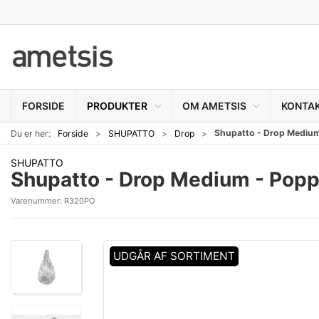
FORSIDE
PRODUKTER
OM AMETSIS
KONTA
Shupatto - Drop Mediu
Du er her:
Forside
SHUPATTO
Drop
SHUPATTO
Shupatto - Drop Medium - Pop
Varenummer:
R320PO
UDGÅR AF SORTIMENT