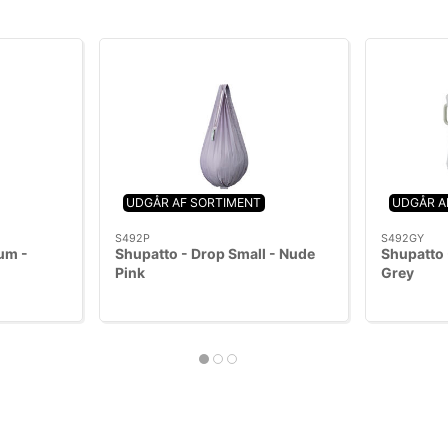
UDGÅR AF SORTIMENT
UDGÅR A
S492P
S492GY
um -
Shupatto - Drop Small - Nude
Shupatto 
Pink
Grey