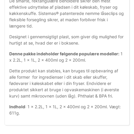
De smarte, rektangulære beholdere sikrer den mest
effektive udnyttelse af pladsen i dit køleskab, fryser og
køkkenskuffe. Sistemas® patenterede nemme låseclips og
fleksible forsegling sikrer, at maden forbliver frisk i
længere tid.
Designet i gennemsigtigt plast, som giver dig mulighed for
hurtigt at se, hvad der er i boksene.
Denne pakke indeholder følgende populære modeller:
1
x 2.2L, 1 x 1L, 2 x 400ml og 2 x 200ml.
Dette produkt kan stables, kan bruges til opbevaring af
alle former for ingredienser i dit skab eller skuffer,
fødevarer i køleskabet eller i din fryser. Endvidere er
produktet sikkert at bruge i opvaskemaskinen (i øverste
kurv) samt mikroovnen (uden låg). Phthalat & BPA fri.
Indhold
: 1 x 2.2L, 1 x 1L, 2 x 400ml og 2 x 200ml. Vægt:
611g.