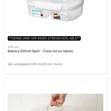
**DENNE VARE HAR INGEN STREGEKODELABLE**
1210-24
Bakery 630ml Split - Clear lid no labels
Vejl. udsalgspris DKK 44,95 inkl. moms