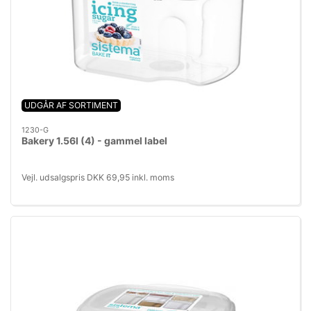
UDGÅR AF SORTIMENT
1230-G
Bakery 1.56l (4) - gammel label
Vejl. udsalgspris DKK 69,95 inkl. moms