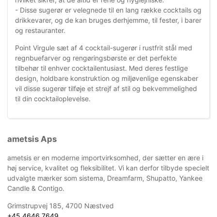
- Disse sugerør er velegnede til en lang række cocktails og
drikkevarer, og de kan bruges derhjemme, til fester, i barer
og restauranter.
Point Virgule sæt af 4 cocktail-sugerør i rustfrit stål med
regnbuefarver og rengøringsbørste er det perfekte
tilbehør til enhver cocktailentusiast. Med deres festlige
design, holdbare konstruktion og miljøvenlige egenskaber
vil disse sugerør tilføje et strejf af stil og bekvemmelighed
til din cocktailoplevelse.
ametsis Aps
ametsis er en moderne importvirksomhed, der sætter en ære i
høj service, kvalitet og fleksibilitet. Vi kan derfor tilbyde specielt
udvalgte mærker som sistema, Dreamfarm, Shupatto, Yankee
Candle & Contigo.
Grimstrupvej 185, 4700 Næstved
+45 4646 7649