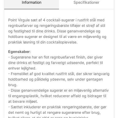
Information
Specifikationer
Point Virgule sæt af 4 cocktail-sugerør i rustfrit stål med
regnbuefarver og rengøringsbørste tilføjer et strejf af stil
og festlighed til dine drinks. Disse genanvendelige og
holdbare sugerør er designet til at være en miljøvenlig og
praktisk løsning til din cocktailoplevelse.
Egenskaber
:
- Sugerørene har en flot regnbuefarvet finish, der giver
dine drinks et festligt og farverigt udseende, perfekt til
enhver lejlighed.
- Fremstillet af god kvalitet rustfrit stål, der sikrer langvarig
holdbarhed og pålidelig ydeevne, selv under gentagen
brug.
- Disse genanvendelige sugerør er en miljøvenlig alternativ
til engangsplastik, hvilket reducerer affald og bidrager til
at bevare miljøet.
- Sættet inkluderer en praktisk rengøringsbørste, der gør
det nemt og hurtigt at rengøre sugerørene efter brug,
hvilket sikrer, at de altid er rene og hygiejniske.