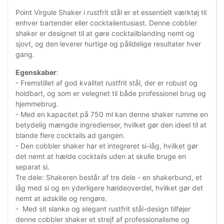
Point Virgule Shaker i rustfrit stål er et essentielt værktøj til
enhver bartender eller cocktailentusiast. Denne cobbler
shaker er designet til at gøre cocktailblanding nemt og
sjovt, og den leverer hurtige og pålidelige resultater hver
gang.
Egenskaber
:
- Fremstillet af god kvalitet rustfrit stål, der er robust og
holdbart, og som er velegnet til både professionel brug og
hjemmebrug.
- Med en kapacitet på 750 ml kan denne shaker rumme en
betydelig mængde ingredienser, hvilket gør den ideel til at
blande flere cocktails ad gangen.
- Den cobbler shaker har et integreret si-låg, hvilket gør
det nemt at hælde cocktails uden at skulle bruge en
separat si.
Tre dele: Shakeren består af tre dele - en shakerbund, et
låg med si og en yderligere hældeoverdel, hvilket gør det
nemt at adskille og rengøre.
- Med sit slanke og elegant rustfrit stål-design tilføjer
denne cobbler shaker et strejf af professionalisme og