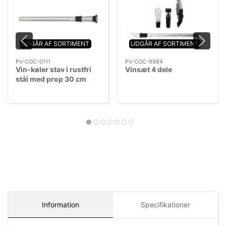
UDGÅR AF SORTIMENT
UDGÅR AF SORTIMENT
PV-COC-0111
PV-COC-9984
Vin-køler stav i rustfri
Vinsæt 4 dele
stål med prop 30 cm
Information
Specifikationer