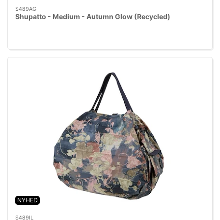
S489AG
Shupatto - Medium - Autumn Glow (Recycled)
NYHED
S489IL