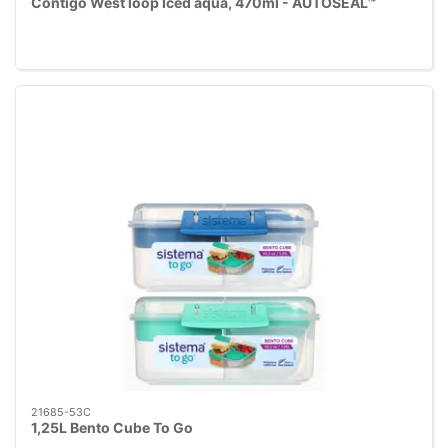
Contigo West loop Iced aqua, 470ml - AUTOSEAL™
21685-53C
1,25L Bento Cube To Go