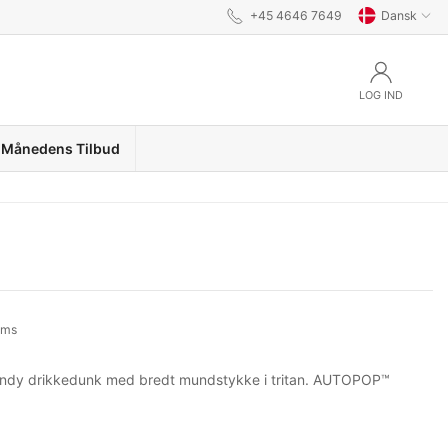
+45 4646 7649
Dansk
LOG IND
Månedens Tilbud
oms
rendy drikkedunk med bredt mundstykke i tritan. AUTOPOP™