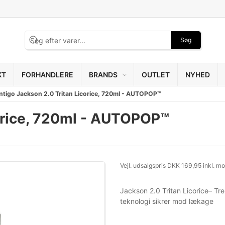
Søg
KT
FORHANDLERE
BRANDS
OUTLET
NYHED
ntigo Jackson 2.0 Tritan Licorice, 720ml - AUTOPOP™
corice, 720ml - AUTOPOP™
Vejl. udsalgspris DKK 169,95 inkl. m
Jackson 2.0 Tritan Licorice– T
teknologi sikrer mod lækage