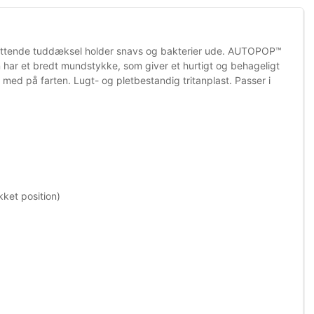
kyttende tuddæksel holder snavs og bakterier ude. AUTOPOP™
n har et bredt mundstykke, som giver et hurtigt og behageligt
ed på farten. Lugt- og pletbestandig tritanplast. Passer i
kket position)