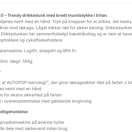
0 – Trendy drikkedunk med bredt mundstykke i tritan.
tjenes nemt med én hånd. Tryk på knappen for at drikke, det bes
sikrer mod lækage. Låget klikker tæt for sikker lukning. Drikkedunke
. Drikkedunken har sammenfoldeligt bærehåndtag og er nem at have m
kopholdere og cykelflaskeholdere.
kemaskine. Lugtfri, smagsfri og BPA fri.
20ml. Vægt: 184g.
r
 af AUTOPOP-teknologi™, der giver lækagesikker tillid på farten (i lu
nes nemt med en hånd
s for ekstra sikkerhed på farten
ri i overensstemmelse med gældende lovgivning
edligeholdelse
 opvaskemaskine på øverste hylde
alle dele med sæbevand inden brug