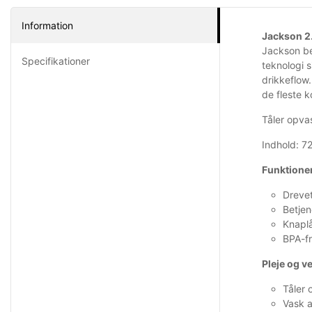
Information
Jackson 2.
Jackson be
Specifikationer
teknologi 
drikkeflow
de fleste 
Tåler opvas
Indhold: 7
Funktione
Drevet
Betje
Knaplå
BPA-f
Pleje og v
Tåler
Vask 