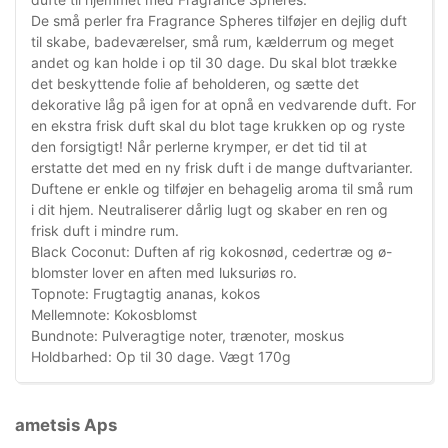
De små perler fra Fragrance Spheres tilføjer en dejlig duft
til skabe, badeværelser, små rum, kælderrum og meget
andet og kan holde i op til 30 dage. Du skal blot trække
det beskyttende folie af beholderen, og sætte det
dekorative låg på igen for at opnå en vedvarende duft. For
en ekstra frisk duft skal du blot tage krukken op og ryste
den forsigtigt! Når perlerne krymper, er det tid til at
erstatte det med en ny frisk duft i de mange duftvarianter.
Duftene er enkle og tilføjer en behagelig aroma til små rum
i dit hjem. Neutraliserer dårlig lugt og skaber en ren og
frisk duft i mindre rum.
Black Coconut: Duften af rig kokosnød, cedertræ og ø-
blomster lover en aften med luksuriøs ro.
Topnote: Frugtagtig ananas, kokos
Mellemnote: Kokosblomst
Bundnote: Pulveragtige noter, trænoter, moskus
Holdbarhed: Op til 30 dage. Vægt 170g
ametsis Aps