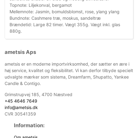
Topnote: Liljekonval, bergamot
Mellemnote: Jasmin, bomuldsblomst, rose, ylang ylang
Bundnote: Cashmere træ, moskus, sandeltræ
Brændetid: Large 82 timer. Vægt 355g. Vægt inkl. glas
880g.
ametsis Aps
ametsis er en moderne importvirksomhed, der sætter en ære i
høj service, kvalitet og fleksibilitet. Vi kan derfor tilbyde specielt
udvalgte mærker som sistema, Dreamfarm, Shupatto, Yankee
Candle & Contigo.
Grimstrupvej 185, 4700 Næstved
+45 4646 7649
info@ametsis.dk
CVR 30541359
Information:
Om ametsis