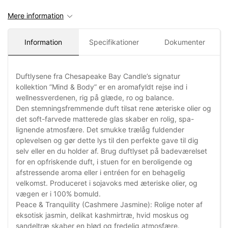
Mere information
Information
Specifikationer
Dokumenter
Duftlysene fra Chesapeake Bay Candle’s signatur
kollektion ”Mind & Body” er en aromafyldt rejse ind i
wellnessverdenen, rig på glæde, ro og balance.
Den stemningsfremmende duft tilsat rene æteriske olier og
det soft-farvede matterede glas skaber en rolig, spa-
lignende atmosfære. Det smukke trælåg fuldender
oplevelsen og gør dette lys til den perfekte gave til dig
selv eller en du holder af. Brug duftlyset på badeværelset
for en opfriskende duft, i stuen for en beroligende og
afstressende aroma eller i entréen for en behagelig
velkomst. Produceret i sojavoks med æteriske olier, og
vægen er i 100% bomuld.
Peace & Tranquility (Cashmere Jasmine): Rolige noter af
eksotisk jasmin, delikat kashmirtræ, hvid moskus og
sandeltræ skaber en blød og fredelig atmosfære.