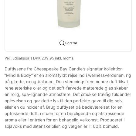
Forstør
Vejl. udsalgspris DKK 209,95 inkl. moms
Duftlysene fra Chesapeake Bay Candle’s signatur kollektion
”Mind & Body” er en aromafyldt rejse ind i wellnessverdenen, rig
på glæde, ro og balance. Den stemningsfremmende duft tilsat
rene æteriske olier og det soft-farvede matterede glas skaber
en rolig, spa-lignende atmosfære. Det smukke trælåg fuldender
oplevelsen og gør dette lys til den perfekte gave til dig selv
eller en du holder af. Brug duftlyset på badeværelset for en
opfriskende duft, i stuen for en beroligende og afstressende
aroma eller i entréen for en behagelig velkomst. Produceret i
sojavoks med æteriske olier, og vægen er i 100% bomuld.