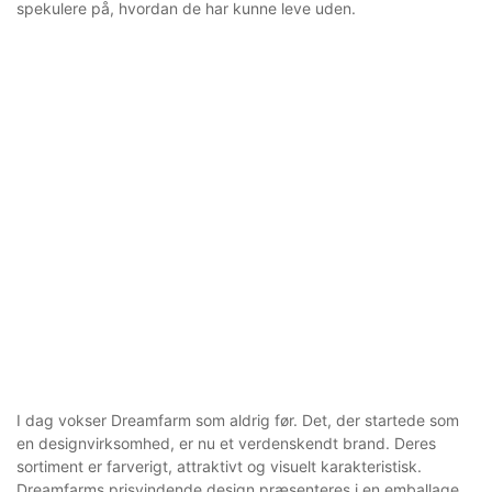
spekulere på, hvordan de har kunne leve uden.
I dag vokser Dreamfarm som aldrig før. Det, der startede som
en designvirksomhed, er nu et verdenskendt brand. Deres
sortiment er farverigt, attraktivt og visuelt karakteristisk.
Dreamfarms prisvindende design præsenteres i en emballage,